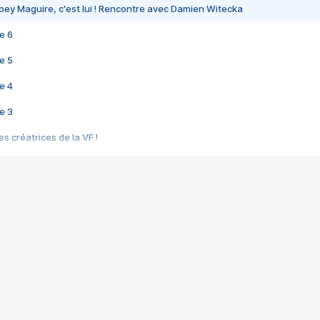
bey Maguire, c'est lui ! Rencontre avec Damien Witecka
e 6
e 5
e 4
e 3
s créatrices de la VF !
e 2
e 1
e Mektoub My Love arrive enfin ! Rencontre avec Shaïn Boumedine et Sal
i : après Toni en famille
elle réalise le bouleversant Dites lui que je l'aime
ais ! Rencontre autour de Vie privée de Rebecca Zlotowski
 de Marguerite, Grave... Rencontre avec Ella Rumpf