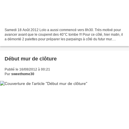
Samedi 18 Août 2012 Lolo a aussi commencé vers 8h30. Très motivé pour
avancer avant que le couperet des 40°C tombe !!! Pour ce côté, hier matin, il
a démonté 2 palettes pour préparer les parpaings à côté du futur mur.
L’avantage de cette face c’est que...
Début mur de clôture
Publié le 16/08/2012 à 00:21
Par
sweethome30