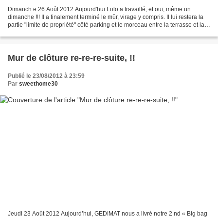
Dimanch e 26 Août 2012 Aujourd'hui Lolo a travaillé, et oui, même un
dimanche !!! Il a finalement terminé le mûr, virage y compris. Il lui restera la
partie "limite de propriété" côté parking et le morceau entre la terrasse et la
bute (derrière la maison)....
Mur de clôture re-re-re-suite, !!
Publié le 23/08/2012 à 23:59
Par
sweethome30
Jeudi 23 Août 2012 Aujourd’hui, GEDIMAT nous a livré notre 2 nd « Big bag