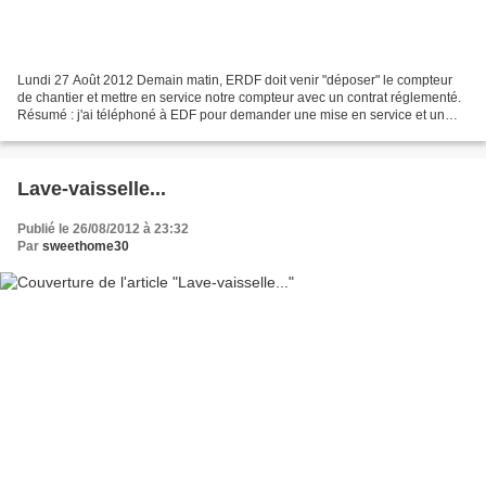
Lundi 27 Août 2012 Demain matin, ERDF doit venir "déposer" le compteur
de chantier et mettre en service notre compteur avec un contrat réglementé.
Résumé : j'ai téléphoné à EDF pour demander une mise en service et un
contrat réglementé le 14 Août. Après...
Lave-vaisselle...
Publié le 26/08/2012 à 23:32
Par
sweethome30