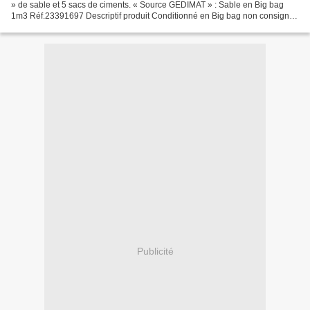
» de sable et 5 sacs de ciments. « Source GEDIMAT » : Sable en Big bag
1m3 Réf.23391697 Descriptif produit Conditionné en Big bag non consigné
avec sangles de levage contenance...
Publicité