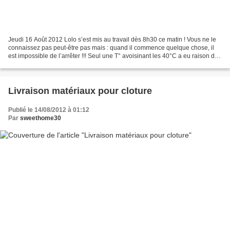
Jeudi 16 Août 2012 Lolo s’est mis au travail dès 8h30 ce matin ! Vous ne le
connaissez pas peut-être pas mais : quand il commence quelque chose, il
est impossible de l’arrêter !!! Seul une T° avoisinant les 40°C a eu raison de
lui !!! Il a commencé par...
Livraison matériaux pour cloture
Publié le 14/08/2012 à 01:12
Par
sweethome30