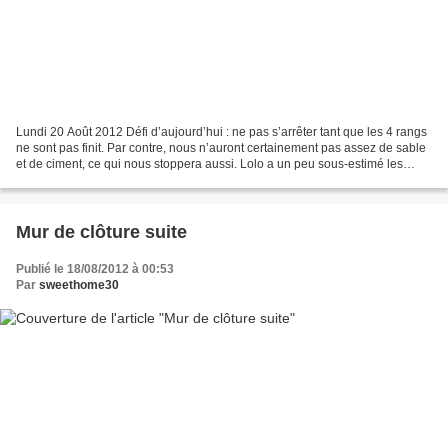
Lundi 20 Août 2012 Défi d’aujourd’hui : ne pas s’arrêter tant que les 4 rangs
ne sont pas finit. Par contre, nous n’auront certainement pas assez de sable
et de ciment, ce qui nous stoppera aussi. Lolo a un peu sous-estimé les
quantités mais, après-tout,...
Mur de clôture suite
Publié le 18/08/2012 à 00:53
Par
sweethome30