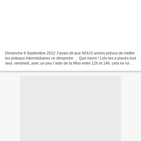
Dimanche 9 Septembre 2012 J’avais dit que NOUS avions prévus de mettre
les poteaux intermédiaires ce dimanche … Que nenni ! Lolo les a placés tout
seul, vendredi, avec un peu l’aide de la Miss entre 12h et 14h, cela ne lui a
pas trop de mal ! Il en a...