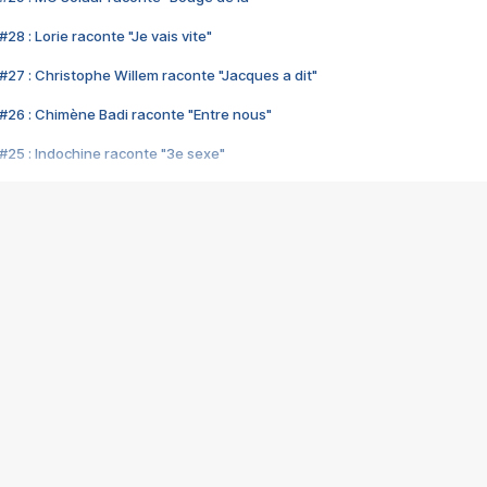
28 : Lorie raconte "Je vais vite"
#27 : Christophe Willem raconte "Jacques a dit"
#26 : Chimène Badi raconte "Entre nous"
#25 : Indochine raconte "3e sexe"
#24 : Zaho raconte "C'est chelou"
#23 : Patrick Bruel raconte "Au café des délices"
#22 : Kyo raconte "Le chemin"
#21 : Nolwenn Leroy raconte "Cassé"
#20 : Patrick Hernandez raconte "Born to be alive"
#19 : Lorie raconte "Près de moi"
#18 : Michael Jones raconte "A nos actes manqués" (avec Jean-Jacque
#17 : Khaled raconte "Aïcha"